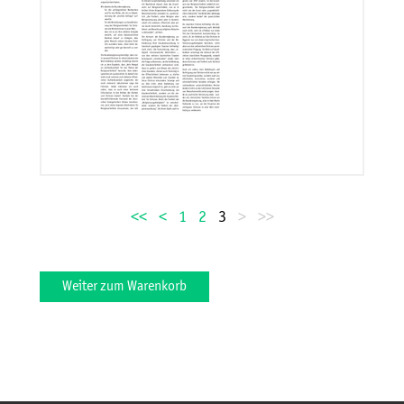
<<
<
1
2
3
>
>>
Weiter zum Warenkorb