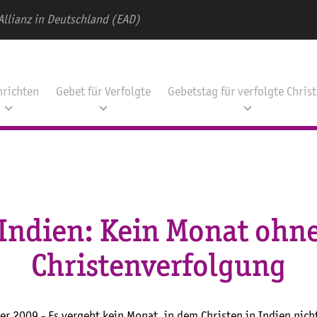
Allianz in Deutschland (EAD)
hrichten
Gebet für Verfolgte
Gebetstag für verfolgte Chris
Indien: Kein Monat ohn
Christenverfolgung
er 2009 - Es vergeht kein Monat, in dem Christen in Indien nich