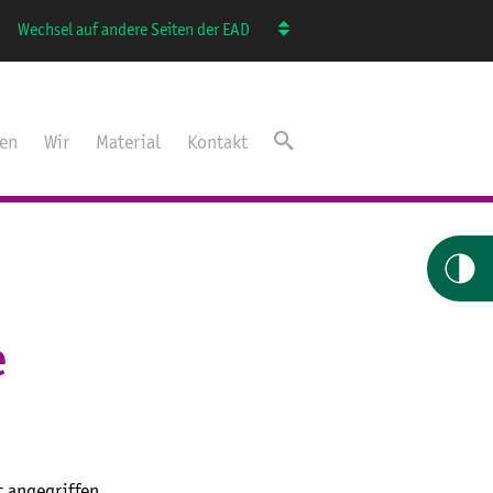
Wechsel auf andere Seiten der EAD
ten
Wir
Material
Kontakt
e
t angegriffen