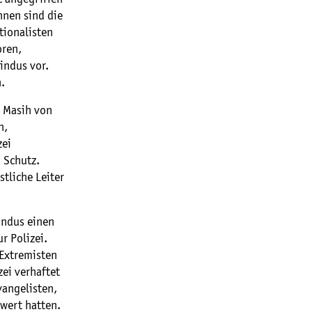
hnen sind die
tionalisten
oren,
indus vor.
.
 Masih von
n,
zei
m Schutz.
tliche Leiter
indus einen
r Polizei.
 Extremisten
ei verhaftet
angelisten,
wert hatten.