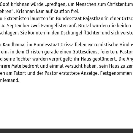
 Gopi Krishnan würde „predigen, um Menschen zum Christentum
hren“. Krishnan kam auf Kaution frei.
u-Extremisten lauerten im Bundesstaat Rajasthan in einer Orts
4. September zwei Evangelisten auf. Brutal wurden die beiden
hlagen. Sie konnten in den Dschungel flüchten und sich verst
nz Kandhamal im Bundesstaat Orissa fielen extremistische Hindu
 ein, in dem Christen gerade einen Gottesdienst feierten. Pastor
d seine Tochter wurden verprügelt; ihr Haus geplündert. Die Ang
hrere Male bedroht und einmal versucht haben, sein Haus zu zer
hien am Tatort und der Pastor erstattete Anzeige. Festgenommen
 niemand.