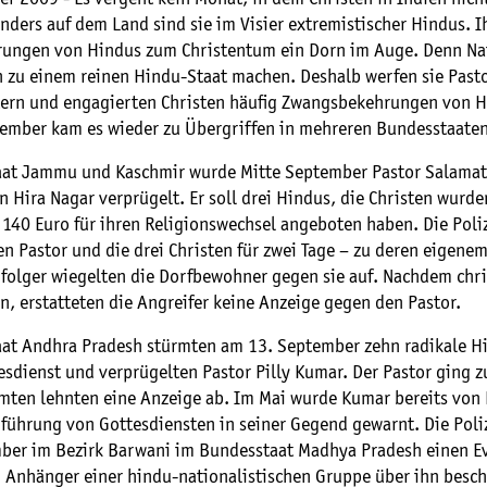
ders auf dem Land sind sie im Visier extremistischer Hindus. I
rungen von Hindus zum Christentum ein Dorn im Auge. Denn Na
n zu einem reinen Hindu-Staat machen. Deshalb werfen sie Past
ern und engagierten Christen häufig Zwangsbekehrungen von H
ember kam es wieder zu Übergriffen in mehreren Bundesstaaten
at Jammu und Kaschmir wurde Mitte September Pastor Salamat
n Hira Nagar verprügelt. Er soll drei Hindus, die Christen wurde
140 Euro für ihren Religionswechsel angeboten haben. Die Poli
en Pastor und die drei Christen für zwei Tage – zu deren eigene
folger wiegelten die Dorfbewohner gegen sie auf. Nachdem chris
n, erstatteten die Angreifer keine Anzeige gegen den Pastor.
at Andhra Pradesh stürmten am 13. September zehn radikale H
sdienst und verprügelten Pastor Pilly Kumar. Der Pastor ging zu
mten lehnten eine Anzeige ab. Im Mai wurde Kumar bereits von
führung von Gottesdiensten in seiner Gegend gewarnt. Die Poliz
ber im Bezirk Barwani im Bundesstaat Madhya Pradesh einen Ev
 Anhänger einer hindu-nationalistischen Gruppe über ihn besch