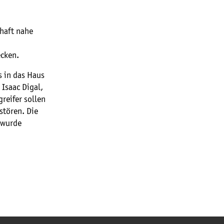
chaft nahe
ecken.
s in das Haus
 Isaac Digal,
reifer sollen
stören. Die
 wurde