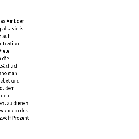
das Amt der
als. Sie ist
r auf
Situation
Viele
h die
tsächlich
önne man
 Gebet und
ng, dem
n den
ten, zu dienen
nwohnern des
zwölf Prozent