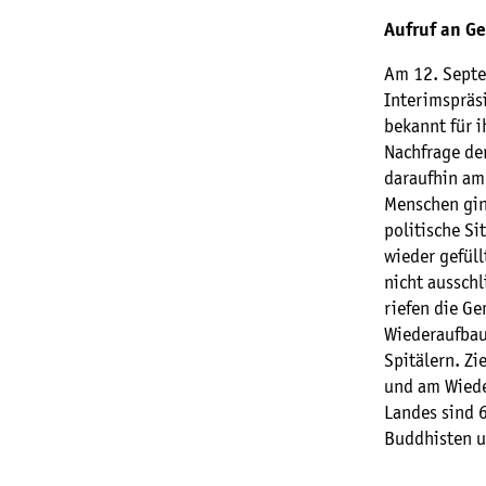
Aufruf an G
Am 12. Septe
Interimspräsi
bekannt für 
Nachfrage der
daraufhin am
Menschen ging
politische S
wieder gefül
nicht ausschl
riefen die G
Wiederaufbau 
Spitälern. Zi
und am Wiede
Landes sind 
Buddhisten u