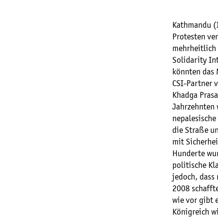
Kathmandu (I
Protesten ver
mehrheitlich
Solidarity I
könnten das 
CSI-Partner v
Khadga Prasa
Jahrzehnten 
nepalesische
die Straße u
mit Sicherhe
Hunderte wurd
politische Kl
jedoch, dass 
2008 schaffte
wie vor gibt 
Königreich w