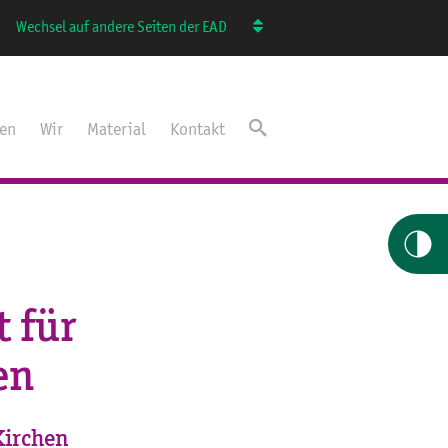
Wechsel auf andere Seiten der EAD
ten
Wir
Material
Kontakt
t für
en
Kirchen