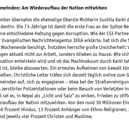
emeinden: Am Wiederaufbau der Nation mitwirken
mber übernahm die ehemalige Oberste Richterin Sushila Karki 
dentin. Die 73-Jährige ist damit die erste Frau an der Spitze Nep
ihre entschiedene Haltung gegen Korruption. Wie der CSI-Partne
 Evangelischen Nachrichtenagentur IDEA erklärte, hat sich die 
 Wochenende beruhigt. Trotzdem herrsche große Unsicherheit: 
en aktuell nicht zur Arbeit, sondern blieben zu Hause. Wie sic
ituation entwickeln wird und ob das Machtvakuum durch Karki ta
lt ist, bleibe abzuwarten. Ein erneutes Aufkeimen von Gewalt k
ießen. Christliche Leiter träfen sich derzeit täglich online zum
emeinden auf, sich zu engagieren – etwa bei der Straßenreinigu
zerstörter Polizeistationen oder beim Besuch von Verletzten i
el sei es, in Nepal als „Licht und Salz“ zu wirken, Frieden zu stif
raufbau der Nation mitzuwirken. Von den rund 30 Millionen Ei
66 Prozent Hindus, 13 Prozent Anhänger von Ethno-Religionen, 
nd jeweils vier Prozent Christen und Muslime.