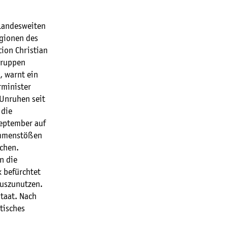
landesweiten
egionen des
ion Christian
Gruppen
 warnt ein
rminister
Unruhen seit
 die
September auf
sammenstößen
chen.
n die
k befürchtet
auszunutzen.
Staat. Nach
tisches