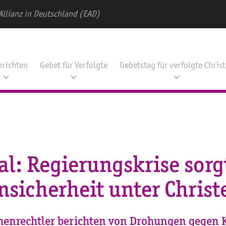
Allianz in Deutschland (EAD)
hrichten
Gebet für Verfolgte
Gebetstag für verfolgte Chris
l: Regierungskrise sorg
nsicherheit unter Christ
enrechtler berichten von Drohungen gegen 