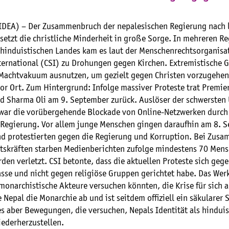
DEA) – Der Zusammenbruch der nepalesischen Regierung nach 
setzt die christliche Minderheit in große Sorge. In mehreren R
 hinduistischen Landes kam es laut der Menschenrechtsorganisat
nternational (CSI) zu Drohungen gegen Kirchen. Extremistische 
Machtvakuum ausnutzen, um gezielt gegen Christen vorzugehen,
or Ort. Zum Hintergrund: Infolge massiver Proteste trat Premie
d Sharma Oli am 9. September zurück. Auslöser der schwersten 
war die vorübergehende Blockade von Online-Netzwerken durch
 Regierung. Vor allem junge Menschen gingen daraufhin am 8. 
nd protestierten gegen die Regierung und Korruption. Bei Zu
itskräften starben Medienberichten zufolge mindestens 70 Mens
en verletzt. CSI betonte, dass die aktuellen Proteste sich gege
asse und nicht gegen religiöse Gruppen gerichtet habe. Das Wer
monarchistische Akteure versuchen könnten, die Krise für sich 
 Nepal die Monarchie ab und ist seitdem offiziell ein säkularer 
es aber Bewegungen, die versuchen, Nepals Identität als hinduis
iederherzustellen.