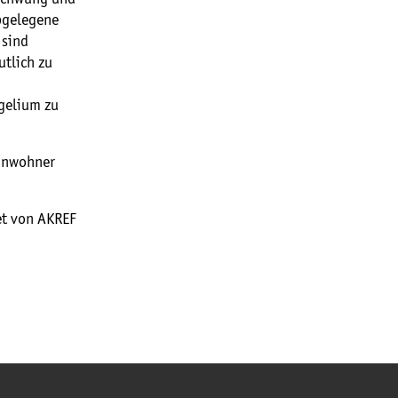
abgelegene
 sind
tlich zu
ngelium zu
Einwohner
et von AKREF