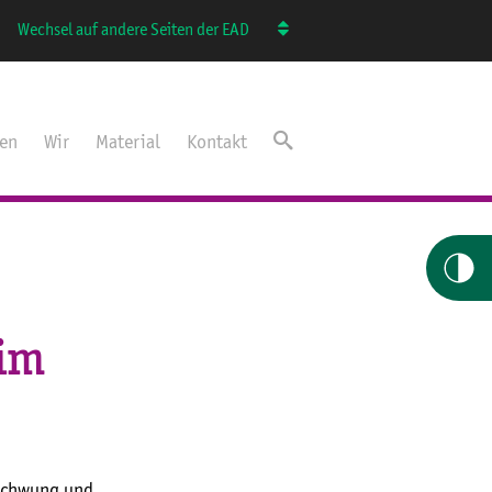
Wechsel auf andere Seiten der EAD
ten
Wir
Material
Kontakt
 im
fschwung und