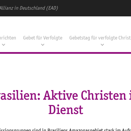
Allianz in Deutschland (EAD)
hrichten
Gebet für Verfolgte
Gebetstag für verfolgte Chris
asilien: Aktive Christen
Dienst
Missionsgruppen sind in Brasiliens Amazonasgebiet stark im Au