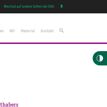
Wechsel auf andere Seiten der EAD
ten
Wir
Material
Kontakt
thabers