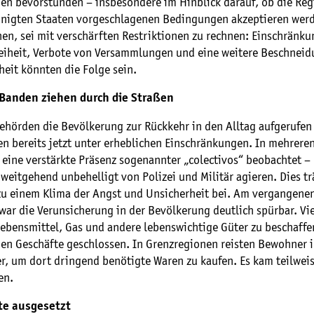
en bevorstünden – insbesondere im Hinblick darauf, ob die Reg
inigten Staaten vorgeschlagenen Bedingungen akzeptieren werde
en, sei mit verschärften Restriktionen zu rechnen: Einschränk
iheit, Verbote von Versammlungen und eine weitere Beschneid
eit könnten die Folge sein.
Banden ziehen durch die Straßen
ehörden die Bevölkerung zur Rückkehr in den Alltag aufgerufen
en bereits jetzt unter erheblichen Einschränkungen. In mehrere
eine verstärkte Präsenz sogenannter „colectivos“ beobachtet –
weitgehend unbehelligt von Polizei und Militär agieren. Dies tr
u einem Klima der Angst und Unsicherheit bei. Am vergangene
ar die Verunsicherung in der Bevölkerung deutlich spürbar. Vi
ebensmittel, Gas und andere lebenswichtige Güter zu beschaffen
ben Geschäfte geschlossen. In Grenzregionen reisten Bewohner 
r, um dort dringend benötigte Waren zu kaufen. Es kam teilweis
en.
te ausgesetzt