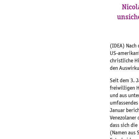
Nicol
unsiche
(IDEA) Nach 
US-amerikanis
christliche H
den Auswirku
Seit dem 3. 
freiwilligen 
und aus unte
umfassendes B
Januar beric
Venezolaner 
dass sich di
(Namen aus S