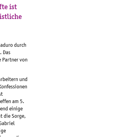
te ist
istliche
Maduro durch
. Das
e Partner von
arbeitern und
 Konfessionen
st
effen am 5.
rend einige
t die Sorge,
Gabriel
ige