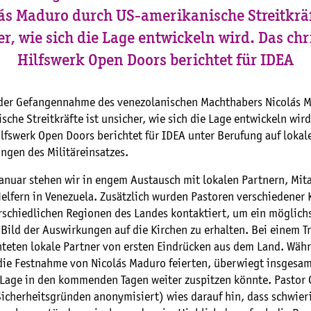
ás Maduro durch US-amerikanische Streitkräf
r, wie sich die Lage entwickeln wird. Das chr
Hilfswerk Open Doors berichtet für IDEA
der Gefangennahme des venezolanischen Machthabers Nicolás 
che Streitkräfte ist unsicher, wie sich die Lage entwickeln wird
ilfswerk Open Doors berichtet für IDEA unter Berufung auf lokal
ngen des Militäreinsatzes.
Januar stehen wir in engem Austausch mit lokalen Partnern, Mit
Helfern in Venezuela. Zusätzlich wurden Pastoren verschiedener
rschiedlichen Regionen des Landes kontaktiert, um ein möglich
ild der Auswirkungen auf die Kirchen zu erhalten. Bei einem Tr
hteten lokale Partner von ersten Eindrücken aus dem Land. Wäh
die Festnahme von Nicolás Maduro feierten, überwiegt insgesam
e Lage in den kommenden Tagen weiter zuspitzen könnte. Pastor 
icherheitsgründen anonymisiert) wies darauf hin, dass schwier