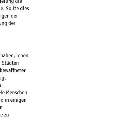
ierung die
. Sollte dies
ungen der
ung der
 haben, leben
n Städten
 bewaffneter
ägt
n
ele Menschen
; in einigen
in
e zu