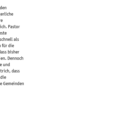
 den
erliche
re
ich. Pastor
este
chnell als
 für die
dass bisher
ien. Dennoch
te und
trich, dass
 die
ele Gemeinden