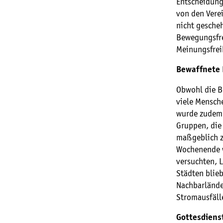
Entscheidung
von den Vere
nicht gescheh
Bewegungsfre
Meinungsfreih
Bewaffnete 
Obwohl die B
viele Mensch
wurde zudem 
Gruppen, die 
maßgeblich z
Wochenende w
versuchten, L
Städten blie
Nachbarlände
Stromausfäll
Gottesdiens