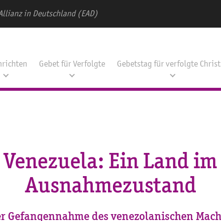
Allianz in Deutschland (EAD)
hrichten
Gebet für Verfolgte
Gebetstag für verfolgte Chris
Venezuela: Ein Land im
Ausnahmezustand
er Gefangennahme des venezolanischen Mach