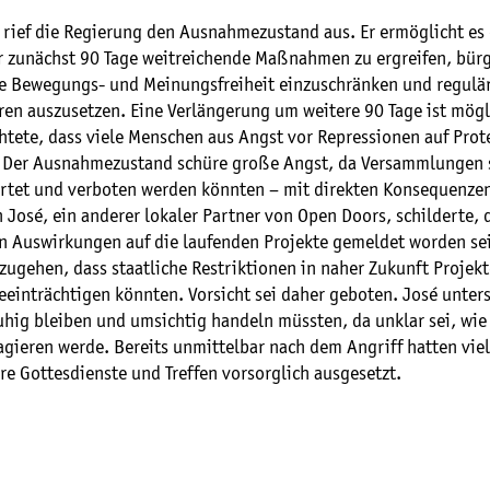
 rief die Regierung den Ausnahmezustand aus. Er ermöglicht es
r zunächst 90 Tage weitreichende Maßnahmen zu ergreifen, bürg
ie Bewegungs- und Meinungsfreiheit einzuschränken und regulä
ren auszusetzen. Eine Verlängerung um weitere 90 Tage ist mögl
htete, dass viele Menschen aus Angst vor Repressionen auf Prot
. Der Ausnahmezustand schüre große Angst, da Versammlungen s
rtet und verboten werden könnten – mit direkten Konsequenzen
 José, ein anderer lokaler Partner von Open Doors, schilderte, 
en Auswirkungen auf die laufenden Projekte gemeldet worden se
zugehen, dass staatliche Restriktionen in naher Zukunft Projek
eeinträchtigen könnten. Vorsicht sei daher geboten. José unters
uhig bleiben und umsichtig handeln müssten, da unklar sei, wie
agieren werde. Bereits unmittelbar nach dem Angriff hatten vi
re Gottesdienste und Treffen vorsorglich ausgesetzt.