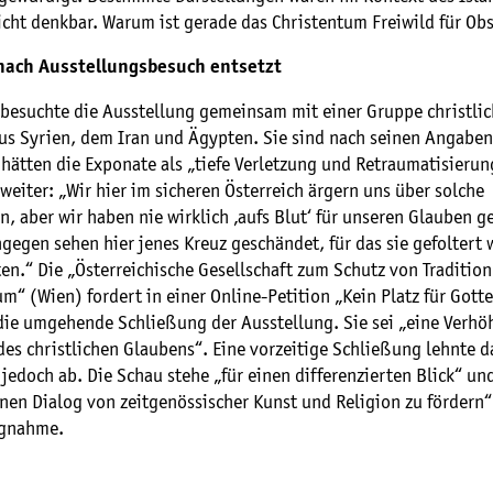
cht denkbar. Warum ist gerade das Christentum Freiwild für Ob
 nach Ausstellungsbesuch entsetzt
besuchte die Ausstellung gemeinsam mit einer Gruppe christlic
aus Syrien, dem Iran und Ägypten. Sie sind nach seinen Angaben
ätten die Exponate als „tiefe Verletzung und Retraumatisierung
eiter: „Wir hier im sicheren Österreich ärgern uns über solche ​
, aber wir haben nie wirklich ‚aufs Blut‘ für unseren Glauben ge
gegen sehen hier jenes Kreuz geschändet, für das sie gefoltert
en.“ Die „Österreichische Gesellschaft zum Schutz von Tradition
m“ (Wien) fordert in einer Online-Petition „Kein Platz für Gott
 die umgehende Schließung der Ausstellung. Sie sei „eine Verh
es christlichen Glaubens“. Eine vorzeitige Schließung lehnte d
jedoch ab. Die Schau stehe „für einen differenzierten Blick“ un
nen Dialog von zeitgenössischer Kunst und Religion zu fördern“,
ngnahme.