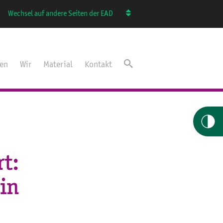
Wechsel auf andere Seiten der EAD
ten
Wir
Material
Kontakt
rt:
 in