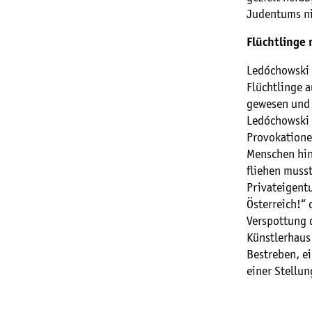
Judentums ni
Flüchtlinge
Ledóchowski 
Flüchtlinge 
gewesen und h
Ledóchowski w
Provokationen
Menschen hin
fliehen musst
Privateigentu
Österreich!“
Verspottung d
Künstlerhaus 
Bestreben, ei
einer Stellu