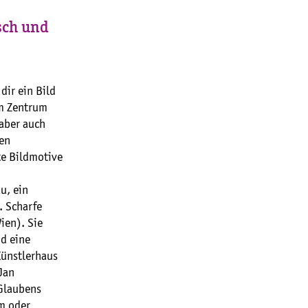
sch und
dir ein Bild
Im Zentrum
 aber auch
hen
te Bildmotive
u, ein
. Scharfe
ien). Sie
nd eine
Künstlerhaus
 Jan
 Glaubens
m oder