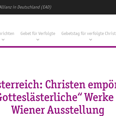
Allianz in Deutschland (EAD)
hrichten
Gebet für Verfolgte
Gebetstag für verfolgte Chris
terreich: Christen empö
otteslästerliche“ Werke
Wiener Ausstellung