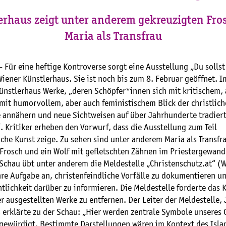
erhaus zeigt unter anderem gekreuzigten Fro
Maria als Transfrau
 Für eine heftige Kontroverse sorgt eine Ausstellung „Du sollst 
iener Künstlerhaus. Sie ist noch bis zum 8. Februar geöffnet. 
Künstlerhaus Werke, „deren Schöpfer*innen sich mit kritischem,
 mit humorvollem, aber auch feministischem Blick der christlic
 annähern und neue Sichtweisen auf über Jahrhunderte tradier
 Kritiker erheben den Vorwurf, dass die Ausstellung zum Teil
iche Kunst zeige. Zu sehen sind unter anderem Maria als Transfra
 Frosch und ein Wolf mit gefletschten Zähnen im Priestergewand
 Schau übt unter anderem die Meldestelle „Christenschutz.at“ (W
ihre Aufgabe an, christenfeindliche Vorfälle zu dokumentieren u
ntlichkeit darüber zu informieren. Die Meldestelle forderte das 
er ausgestellten Werke zu entfernen. Der Leiter der Meldestelle,
 erklärte zu der Schau: „Hier werden zentrale Symbole unseres
bgewürdigt. Bestimmte Darstellungen wären im Kontext des Isla