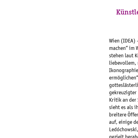
Künstl
Wien (IDEA) –
machen“ im W
stehen laut 
liebevollem,
Ikonographie
ermöglichen“.
gotteslästerl
gekreuzigter
Kritik an der
sieht es als 
breitere Öffe
auf, einige d
Ledóchowski,
gezielt hera