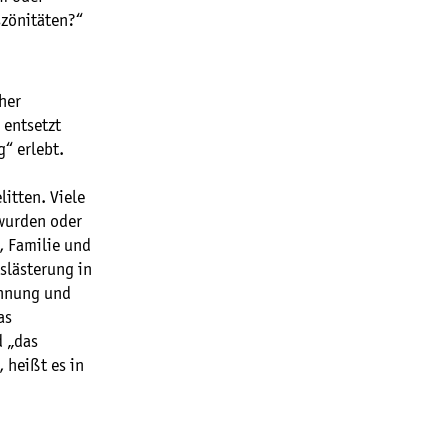
szönitäten?“
her
 entsetzt
“ erlebt.
litten. Viele
 wurden oder
, Familie und
eslästerung in
öhnung und
as
d „das
 heißt es in