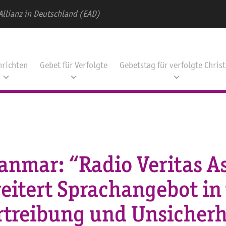
Allianz in Deutschland (EAD)
hrichten
Gebet für Verfolgte
Gebetstag für verfolgte Chris
anmar: “Radio Veritas As
eitert Sprachangebot in
rtreibung und Unsicherh