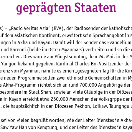
geprägten Staaten
) – „Radio Veritas Asia“ (RVA), der Radiosender der katholisch
f dem asiatischen Kontinent, erweitert sein Sprachangebot in
ungen in Akha und Kayan. Damit will der Sender das Evangelium
 und Karenni (beide im Osten Myanmars) verbreiten und so die 
 erreichen. Dies wurde am Pfingstsonntag, dem 24. Mai, in der 
n Yangon bekannt gegeben. Kardinal Charles Bo, Vositzender der
erenz von Myanmar, nannte es einen „gesegneten Tag für die Kir
e neuen Programme sollen zwei ethnische Gemeinschaften in 
as Akha-Programm richtet sich an rund 700.000 Angehörige der
sbesondere im Staat Shan, sowie an viele Gläubige in der Diöze
 in Kayan erreicht etwa 250.000 Menschen der Volksgrppe der 
i, die hauptsächlich in den Diözesen Pekhon, Loikaw, Taungngu
e sei von vielen begrüßt worden, wie der Leiter Dienstes in Akha
 Saw Yaw Han von Kengtung, und der Leiter des Dienstes in Kay