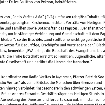
jutor Felice Ba Htoo von Pekhon, bekräftigten.
 von „Radio Veritas Asia“ (RVA) umfassen religiöse Inhalte, tä
onntagspredigten, Kirchennachrichten, Porträts von Heiligen,
he und Familien sowie Botschaften des Papstes. „Der Dienst von
heit, um in ständiger Verbindung und Gemeinschaft mit dem Pa
 bleiben“, so die Bischöfe, „und stellt eine wichtige geistliche 
t Gottes für Bedürftige, Erschöpfte und Vertriebene dar.“ Bisch
kaw, bemerkte: „RVA bringt die Botschaft des Evangeliums bis 
aft; die Frohe Botschaft erreicht so Familien, Jugendliche, ält
mte Gesellschaft und berührt die Herzen der Menschen.“
 Koordinator von Radio Veritas in Myanmar, Pfarrer Patrick Soe
adio Veritas“ als „eine Brücke, die Menschen über Grenzen und
ten hinweg verbindet, insbesondere in den schwierigen Zeiten,
 Prälat Andrea Ferrante, Geschäftsträger des Heiligen Stuhls i
 Ausweitung des Dienstes und forderte dazu auf, inmitten von L