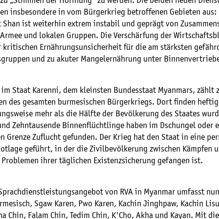
 zu „Stimmen der Hoffnung“ zu werden. Die beiden neuen Dienst
en insbesondere in vom Bürgerkrieg betroffenen Gebieten aus: 
t Shan ist weiterhin extrem instabil und geprägt von Zusamme
 Armee und lokalen Gruppen. Die Verschärfung der Wirtschaftsb
r kritischen Ernährungsunsicherheit für die am stärksten gefähr
gruppen und zu akuter Mangelernährung unter Binnenvertrieb
n im Staat Karenni, dem kleinsten Bundesstaat Myanmars, zählt 
en des gesamten burmesischen Bürgerkriegs. Dort finden hefti
ungsweise mehr als die Hälfte der Bevölkerung des Staates wurd
nd Zehntausende Binnenflüchtlinge haben im Dschungel oder e
en Grenze Zuflucht gefunden. Der Krieg hat den Staat in eine p
otlage geführt, in der die Zivilbevölkerung zwischen Kämpfen 
 Problemen ihrer täglichen Existenzsicherung gefangen ist.
 Sprachdienstleistungsangebot von RVA in Myanmar umfasst nun
rmesisch, Sgaw Karen, Pwo Karen, Kachin Jinghpaw, Kachin Lisu
a Chin, Falam Chin, Tedim Chin, K'Cho, Akha und Kayan. Mit di