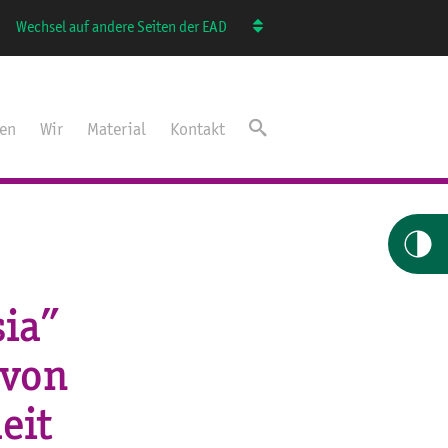
Wechsel auf andere Seiten der EAD
ten
Wir
Material
Kontakt
ia”
 von
eit