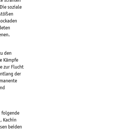
e strahlen
Die soziale
nstößen
lockaden
deten
enen.
zu den
ge Kämpfe
e zur Flucht
ntlang der
ermanente
und
 folgende
, Kachin
esen beiden