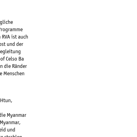
gliche
 Programme
 RVA ist auch
pst und der
Begleitung
of Celso Ba
an die Ränder
ere Menschen
 Htun,
 die Myanmar
n Myanmar,
eid und