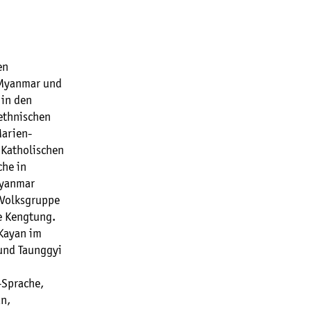
en
 Myanmar und
 in den
ethnischen
Marien-
 Katholischen
che in
Myanmar
 Volksgruppe
se Kengtung.
Kayan im
 und Taunggyi
-Sprache,
an,