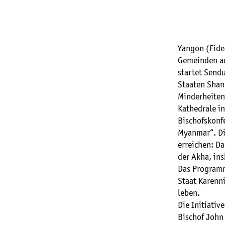
Yangon (Fides
Gemeinden au
startet Send
Staaten Shan
Minderheiten
Kathedrale i
Bischofskonf
Myanmar“. Di
erreichen: D
der Akha, in
Das Programm
Staat Karenn
leben.
Die Initiativ
Bischof John