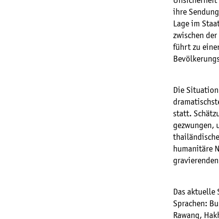
Unsicherheit
ihre Sendung
Lage im Staa
zwischen der
führt zu eine
Bevölkerungs
Die Situatio
dramatischst
statt. Schätz
gezwungen, u
thailändisch
humanitäre N
gravierenden
Das aktuelle
Sprachen: Bu
Rawang, Hakh