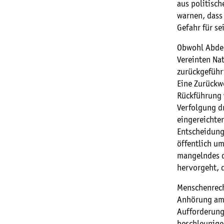
aus politisc
warnen, dass
Gefahr für se
Obwohl Abdel
Vereinten Na
zurückgeführt
Eine Zurückw
Rückführung 
Verfolgung d
eingereichter
Entscheidung 
öffentlich um
mangelndes d
hervorgeht, d
Menschenrech
Anhörung am 
Aufforderung
beschleunige