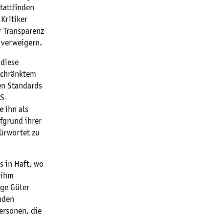
tattfinden
Kritiker
r Transparenz
 verweigern.
 diese
eschränktem
en Standards
US-
e ihn als
fgrund ihrer
fürwortet zu
s in Haft, wo
 ihm
ge Güter
nden
ersonen, die