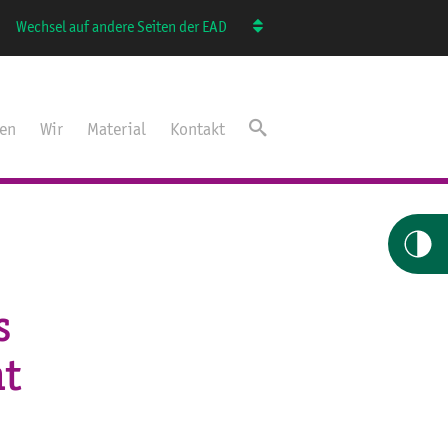
Wechsel auf andere Seiten der EAD
ten
Wir
Material
Kontakt
s
ht