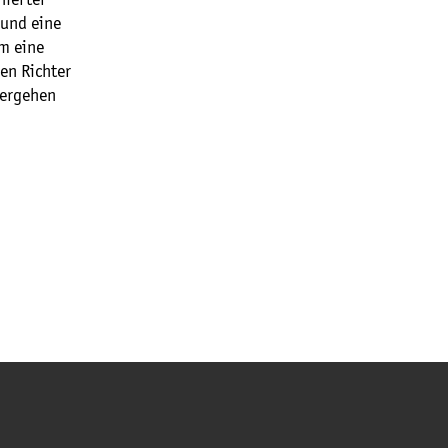
 und eine
m eine
en Richter
tergehen