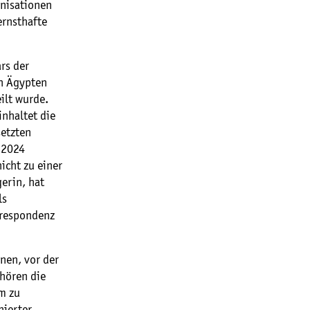
anisationen
ernsthafte
rs der
ch Ägypten
ilt wurde.
inhaltet die
setzten
 2024
icht zu einer
erin, hat
ls
rrespondenz
nen, vor der
hören die
m zu
nierter