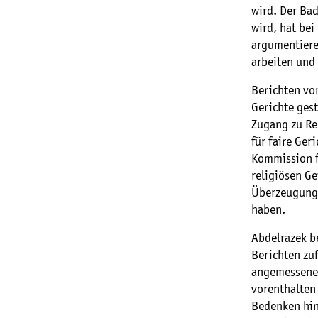
wird. Der Ba
wird, hat be
argumentiere
arbeiten und
Berichten vo
Gerichte ges
Zugang zu Re
für faire Ge
Kommission fü
religiösen Ge
Überzeugunge
haben.
Abdelrazek b
Berichten zu
angemessene 
vorenthalten
Bedenken hin