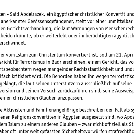
en - Said Abdelrazek, ein ägyptischer christlicher Konvertit un
l anerkannter Gewissensgefangener, steht vor einer unmittelbar
en Gerichtsverhandlung, die laut Warnungen von Menschenrech
cheiden könnte, ob er weiterlebt oder im berüchtigten ägyptisc
erschwindet.
er vom Islam zum Christentum konvertiert ist, soll am 21. Apri
ericht für Terrorismus in Badr erscheinen, einem Gericht, das v
tsbeobachtern wegen mangelnder Rechtsstaatlichkeit und undu
lfach kritisiert wird. Die Behörden haben ihn wegen terroristis
geklagt, die laut seinen Unterstützern ausschließlich auf seine
version und seinen Versuch zurückzuführen sind, seine Ausweis
seinen christlichen Glauben anzupassen.
e Aktivisten und Familienangehörige beschreiben den Fall als s
denen Religionskonvertiten in Ägypten ausgesetzt sind, wo Apos
dem Islam zu einem anderen Glauben – zwar nicht offiziell als S
, aber oft unter weit gefassten Sicherheitsvorwürfen strafrechtli