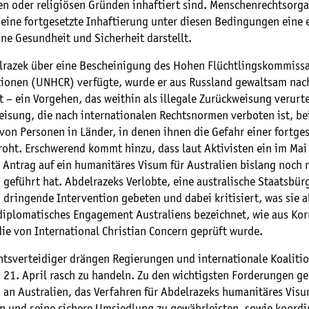
hen oder religiösen Gründen inhaftiert sind. Menschenrechtsorg
 eine fortgesetzte Inhaftierung unter diesen Bedingungen eine 
ine Gesundheit und Sicherheit darstellt.
razek über eine Bescheinigung des Hohen Flüchtlingskommissa
tionen (UNHCR) verfügte, wurde er aus Russland gewaltsam na
 – ein Vorgehen, das weithin als illegale Zurückweisung verurte
eisung, die nach internationalen Rechtsnormen verboten ist, be
von Personen in Länder, in denen ihnen die Gefahr einer fortge
roht. Erschwerend kommt hinzu, dass laut Aktivisten ein im Mai
 Antrag auf ein humanitäres Visum für Australien bislang noch n
geführt hat. Abdelrazeks Verlobte, eine australische Staatsbürg
 dringende Intervention gebeten und dabei kritisiert, was sie a
iplomatisches Engagement Australiens bezeichnet, wie aus Ko
ie von International Christian Concern geprüft wurde.
tsverteidiger drängen Regierungen und internationale Koalitio
21. April rasch zu handeln. Zu den wichtigsten Forderungen ge
 an Australien, das Verfahren für Abdelrazeks humanitäres Visu
n und seine sichere Umsiedlung zu gewährleisten, sowie koordi