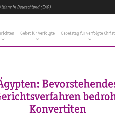
Allianz in Deutschland (EAD)
hrichten
Gebet für Verfolgte
Gebetstag für verfolgte Chris
Ägypten: Bevorstehende
erichtsverfahren bedro
Konvertiten