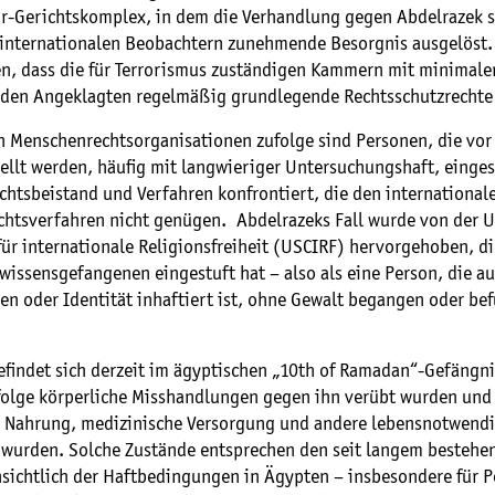
dr-Gerichtskomplex, in dem die Verhandlung gegen Abdelrazek s
i internationalen Beobachtern zunehmende Besorgnis ausgelöst. 
n, dass die für Terrorismus zuständigen Kammern mit minimale
 den Angeklagten regelmäßig grundlegende Rechtsschutzrechte
n Menschenrechtsorganisationen zufolge sind Personen, die vor
tellt werden, häufig mit langwieriger Untersuchungshaft, eing
chtsbeistand und Verfahren konfrontiert, die den international
richtsverfahren nicht genügen. Abdelrazeks Fall wurde von der 
r internationale Religionsfreiheit (USCIRF) hervorgehoben, di
wissensgefangenen eingestuft hat – also als eine Person, die au
n oder Identität inhaftiert ist, ohne Gewalt begangen oder be
efindet sich derzeit im ägyptischen „10th of Ramadan“-Gefängni
folge körperliche Misshandlungen gegen ihn verübt wurden und
Nahrung, medizinische Versorgung und andere lebensnotwendi
 wurden. Solche Zustände entsprechen den seit langem bestehe
sichtlich der Haftbedingungen in Ägypten – insbesondere für P