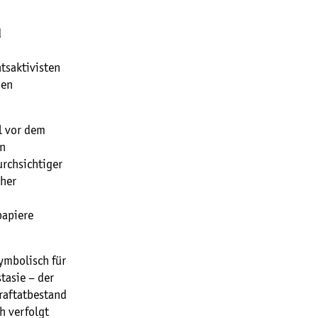
d
tsaktivisten
hen
l vor dem
on
rchsichtiger
cher
papiere
ymbolisch für
tasie – der
traftatbestand
ch verfolgt