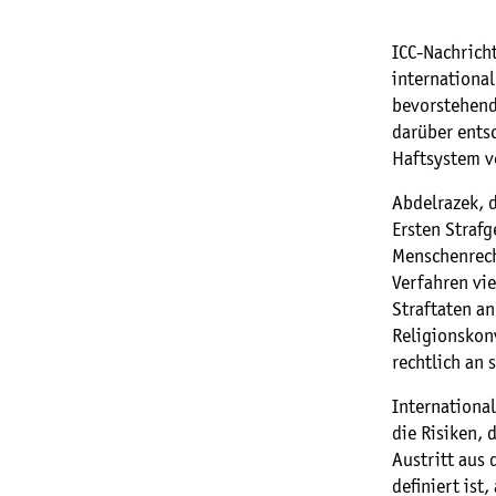
ICC-Nachricht
internationa
bevorstehend
darüber ents
Haftsystem v
Abdelrazek, d
Ersten Strafg
Menschenrech
Verfahren vie
Straftaten an
Religionskon
rechtlich an 
International
die Risiken, 
Austritt aus 
definiert ist