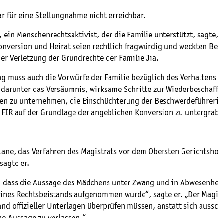
ar für eine Stellungnahme nicht erreichbar.
, ein Menschenrechtsaktivist, der die Familie unterstützt, sagte,
onversion und Heirat seien rechtlich fragwürdig und weckten B
der Verletzung der Grundrechte der Familie Jia.
g muss auch die Vorwürfe der Familie bezüglich des Verhaltens 
 darunter das Versäumnis, wirksame Schritte zur Wiederbeschaf
en zu unternehmen, die Einschüchterung der Beschwerdeführer
e FIR auf der Grundlage der angeblichen Konversion zu untergra
lane, das Verfahren des Magistrats vor dem Obersten Gerichtsho
sagte er.
, dass die Aussage des Mädchens unter Zwang und in Abwesenhei
eines Rechtsbeistands aufgenommen wurde“, sagte er. „Der Magi
and offizieller Unterlagen überprüfen müssen, anstatt sich aussc
he Aussage zu verlassen.“