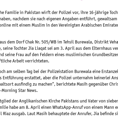
che Familie in Pakistan wirft der Polizei vor, ihre 16-jährige Toch
haben, nachdem sie nach eigenen Angaben entführt, gewaltsam
online mit einem Muslim in den Vereinigten Arabischen Emiraten
aus dem Dorf Chak Nr. 505/WB im Tehsil Burewala, Distrikt Veha
, seine Tochter Jia Liaqat sei am 3. April aus dem Elternhaus v
nd seine Frau auf den Feldern eines muslimischen Grundbesitze
tliche Arbeit verrichteten.
ch am selben Tag bei der Polizeistation Burewala eine Erstanze
s Entführung erstattet, aber die Polizei unternahm keinerlei A
altsort ausfindig zu machen“, berichtete Masih gegenüber Chris
l-Morning Star News.
tglied der Anglikanischen Kirche Pakistans und Vater von siebe
amilie habe am 8. April einen WhatsApp-Anruf von einem Mann er
il Riaz ausgab. Laut Masih behauptete der Anrufer, Jia befinde si