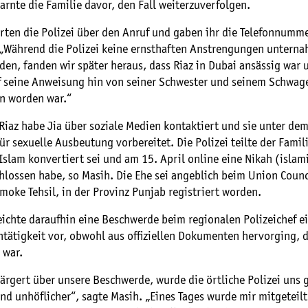
rnte die Familie davor, den Fall weiterzuverfolgen.
rten die Polizei über den Anruf und gaben ihr die Telefonnumme
 „Während die Polizei keine ernsthaften Anstrengungen untern
nden, fanden wir später heraus, dass Riaz in Dubai ansässig war 
f seine Anweisung hin von seiner Schwester und seinem Schwag
 worden war.“
 Riaz habe Jia über soziale Medien kontaktiert und sie unter d
für sexuelle Ausbeutung vorbereitet. Die Polizei teilte der Famil
Islam konvertiert sei und am 15. April online eine Nikah (islam
hlossen habe, so Masih. Die Ehe sei angeblich beim Union Counci
oke Tehsil, in der Provinz Punjab registriert worden.
eichte daraufhin eine Beschwerde beim regionalen Polizeichef e
ntätigkeit vor, obwohl aus offiziellen Dokumenten hervorging, d
 war.
rärgert über unsere Beschwerde, wurde die örtliche Polizei uns
nd unhöflicher“, sagte Masih. „Eines Tages wurde mir mitgeteil