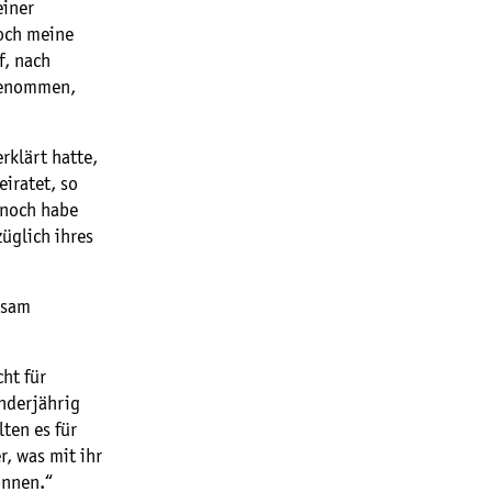
einer
doch meine
f, nach
tgenommen,
rklärt hatte,
eiratet, so
 noch habe
üglich ihres
rsam
ht für
inderjährig
lten es für
, was mit ihr
önnen.“