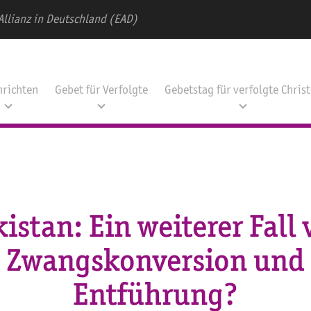
Allianz in Deutschland (EAD)
hrichten
Gebet für Verfolgte
Gebetstag für verfolgte Chris
istan: Ein weiterer Fall
Zwangskonversion und
Entführung?