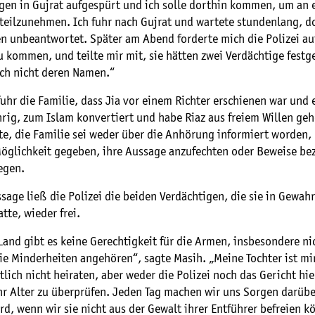
igen in Gujrat aufgespürt und ich solle dorthin kommen, um an 
a teilzunehmen. Ich fuhr nach Gujrat und wartete stundenlang, 
en unbeantwortet. Später am Abend forderte mich die Polizei au
u kommen, und teilte mir mit, sie hätten zwei Verdächtige fes
ch nicht deren Namen.“
uhr die Familie, dass Jia vor einem Richter erschienen war und e
ährig, zum Islam konvertiert und habe Riaz aus freiem Willen geh
te, die Familie sei weder über die Anhörung informiert worden,
Möglichkeit gegeben, ihre Aussage anzufechten oder Beweise bez
egen.
sage ließ die Polizei die beiden Verdächtigen, die sie in Gewah
te, wieder frei.
and gibt es keine Gerechtigkeit für die Armen, insbesondere nic
die Minderheiten angehören“, sagte Masih. „Meine Tochter ist m
tlich nicht heiraten, aber weder die Polizei noch das Gericht hie
r Alter zu überprüfen. Jeden Tag machen wir uns Sorgen darüber
d, wenn wir sie nicht aus der Gewalt ihrer Entführer befreien k