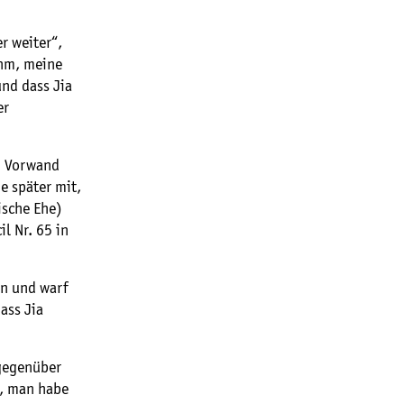
r weiter“,
ahm, meine
und dass Jia
er
em Vorwand
ie später mit,
ische Ehe)
l Nr. 65 in
in und warf
ass Jia
 gegenüber
t, man habe