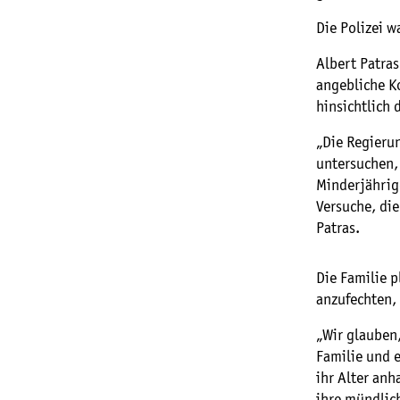
Die Polizei w
Albert Patras
angebliche K
hinsichtlich 
„Die Regierun
untersuchen,
Minderjährig
Versuche, di
Patras.
Die Familie p
anzufechten, 
„Wir glauben
Familie und 
ihr Alter anh
ihre mündlic