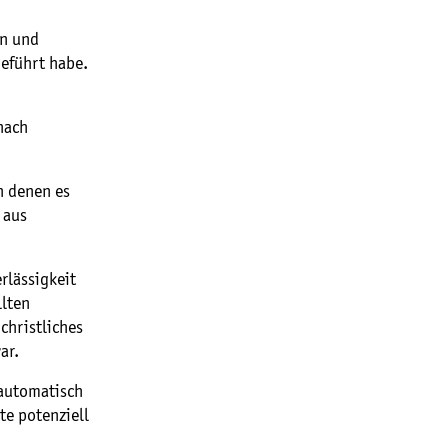
en und
geführt habe.
nach
n denen es
 aus
rlässigkeit
llten
christliches
ar.
 automatisch
te potenziell