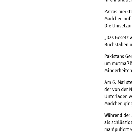
Patras merkte
Mädchen auf 
Die Umsetzung
„Das Gesetz w
Buchstaben u
Pakistans Ge
um mutmaßli
Minderheiten
Am 6. Mai ste
der von der 
Unterlagen wä
Mädchen ging
Während der 
als schlüssi
manipuliert 