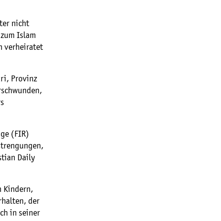
ter nicht
 zum Islam
 verheiratet
ri, Provinz
erschwunden,
rs
ige (FIR)
nstrengungen,
tian Daily
n Kindern,
halten, der
ch in seiner