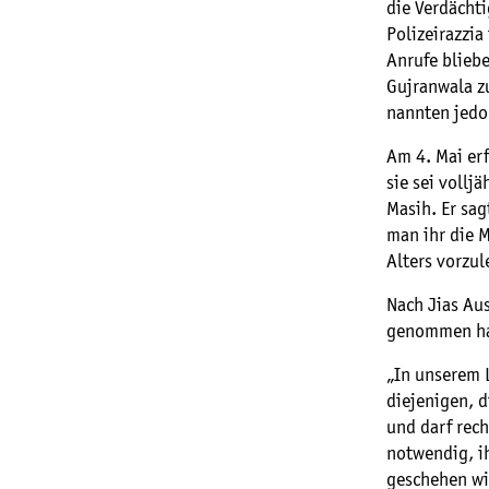
die Verdächt
Polizeirazzi
Anrufe blieb
Gujranwala z
nannten jedo
Am 4. Mai erf
sie sei vollj
Masih. Er sag
man ihr die 
Alters vorzul
Nach Jias Aus
genommen hat
„In unserem L
diejenigen, 
und darf rech
notwendig, ih
geschehen wir