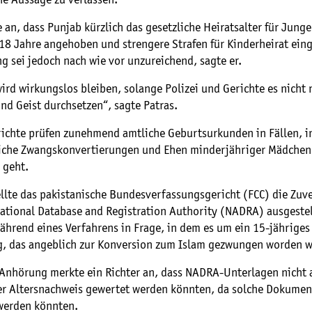
 an, dass Punjab kürzlich das gesetzliche Heiratsalter für Jung
18 Jahre angehoben und strengere Strafen für Kinderheirat ein
 sei jedoch nach wie vor unzureichend, sagte er.
ird wirkungslos bleiben, solange Polizei und Gerichte es nicht 
nd Geist durchsetzen“, sagte Patras.
richte prüfen zunehmend amtliche Geburtsurkunden in Fällen, i
che Zwangskonvertierungen und Ehen minderjähriger Mädchen
 geht.
llte das pakistanische Bundesverfassungsgericht (FCC) die Zuve
National Database and Registration Authority (NADRA) ausgeste
hrend eines Verfahrens in Frage, in dem es um ein 15-jähriges 
, das angeblich zur Konversion zum Islam gezwungen worden w
Anhörung merkte ein Richter an, dass NADRA-Unterlagen nicht
ger Altersnachweis gewertet werden könnten, da solche Dokumen
werden könnten.