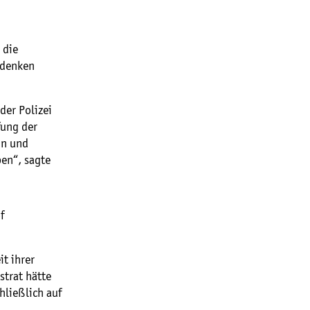
 die
edenken
der Polizei
fung der
in und
ben“, sagte
f
t ihrer
strat hätte
hließlich auf