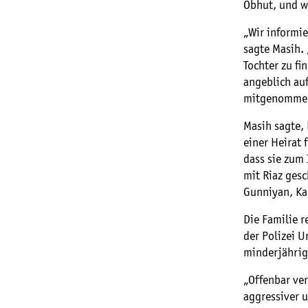
Obhut, und wa
„Wir informie
sagte Masih.
Tochter zu fi
angeblich au
mitgenommen
Masih sagte,
einer Heirat 
dass sie zum 
mit Riaz gesc
Gunniyan, Kam
Die Familie r
der Polizei U
minderjährig
„Offenbar ve
aggressiver u