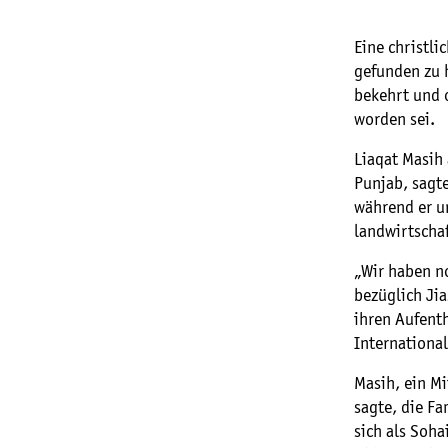
Eine christli
gefunden zu 
bekehrt und 
worden sei.
Liaqat Masih 
Punjab, sagte
während er u
landwirtschaf
„Wir haben no
bezüglich Jia
ihren Aufenth
Internationa
Masih, ein Mi
sagte, die F
sich als Soha