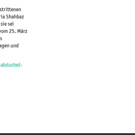
strittenen
aria Shahbaz
sie sei
 vom 25. März
s
lagen und
-abducted-