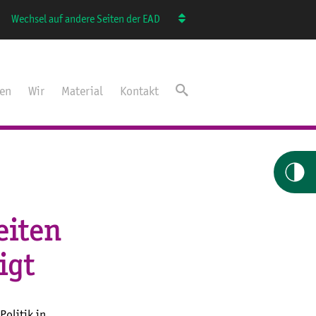
Wechsel auf andere Seiten der EAD
ten
Wir
Material
Kontakt
eiten
igt
olitik in