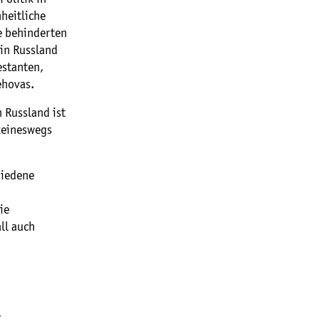
heitliche
re behinderten
 in Russland
estanten,
Jehovas.
 Russland ist
keineswegs
hiedene
ie
ll auch
z