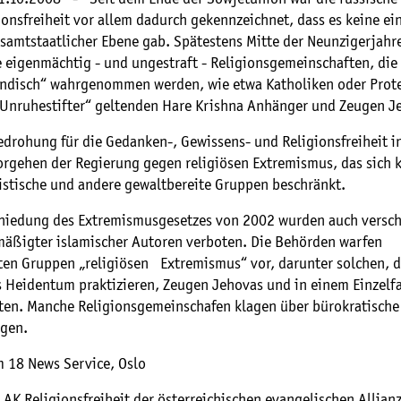
onsfreiheit vor allem dadurch gekennzeichnet, dass es keine ein
esamtstaatlicher Ebene gab. Spätestens Mitte der Neunzigerjah
 eigenmächtig - und ungestraft - Religionsgemeinschaften, die
ländisch“ wahrgenommen werden, wie etwa Katholiken oder Prot
 „Unruhestifter“ geltenden Hare Krishna Anhänger und Zeugen 
drohung für die Gedanken-, Gewissens- und Religionsfreiheit in
Vorgehen der Regierung gegen religiösen Extremismus, das sich 
mistische und andere gewaltbereite Gruppen beschränkt.
hiedung des Extremismusgesetzes von 2002 wurden auch versc
mäßigter islamischer Autoren verboten. Die Behörden warfen
ten Gruppen „religiösen Extremismus“ vor, darunter solchen, d
s Heidentum praktizieren, Zeugen Jehovas und in einem Einzelfa
ten. Manche Religionsgemeinschafen klagen über bürokratische
gen.
m 18 News Service, Oslo
AK Religionsfreiheit der österreichischen evangelischen Allian