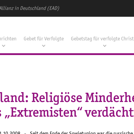
Allianz in Deutschland (EAD)
hrichten
Gebet für Verfolgte
Gebetstag für verfolgte Chris
land: Religiöse Minderh
s „Extremisten“ verdächt
.10.2008 - Seit dem Ende der Sowjetunion war die russische P