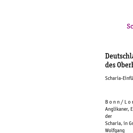
Sc
Deutschl
des Ober
Scharia-Einf
B o n n / L o
Anglikaner, E
der
Scharia, in G
Wolfgang