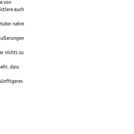
te von
istiere auch
 Huber nahm
 Äußerungen
ar nichts zu
ehr, dass
nünftigeres