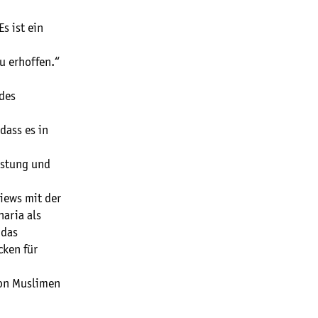
s ist ein
u erhoffen.“
 des
dass es in
üstung und
views mit der
haria als
 das
cken für
von Muslimen