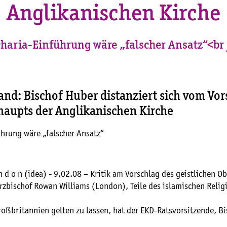
Anglikanischen Kirche
haria-Einführung wäre „falscher Ansatz“<br
and: Bischof Huber distanziert sich vom Vor
haupts der Anglikanischen Kirche
ührung wäre „falscher Ansatz“
 n d o n (idea) - 9.02.08 – Kritik am Vorschlag des geistlichen O
rzbischof Rowan Williams (London), Teile des islamischen Relig
roßbritannien gelten zu lassen, hat der EKD-Ratsvorsitzende, Bi