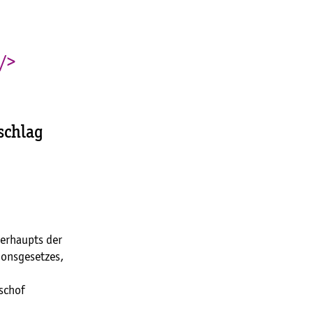
 />
schlag
berhaupts der
ionsgesetzes,
schof