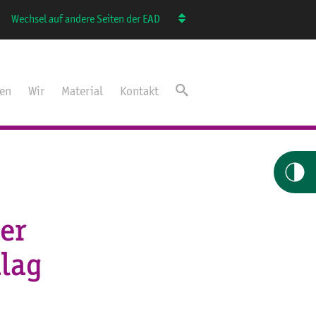
Wechsel auf andere Seiten der EAD
ten
Wir
Material
Kontakt
er
hlag