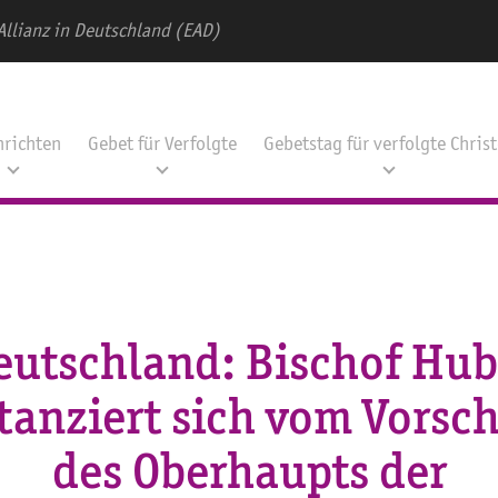
Allianz in Deutschland (EAD)
hrichten
Gebet für Verfolgte
Gebetstag für verfolgte Chris
eutschland: Bischof Hub
tanziert sich vom Vorsc
des Oberhaupts der