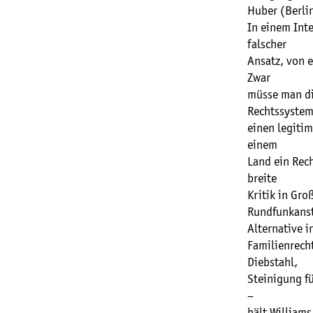
Huber (Berli
In einem Inte
falscher
Ansatz, von 
Zwar
müsse man die
Rechtssyste
einen legiti
einem
Land ein Rech
breite
Kritik in Gro
Rundfunkansta
Alternative i
Familienrech
Diebstahl,
Steinigung f
–