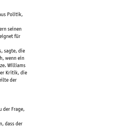
us Politik,
ern seinen
eignet für
, sagte, die
ch, wenn ein
ze. Williams
r Kritik, die
ilte der
u der Frage,
n, dass der