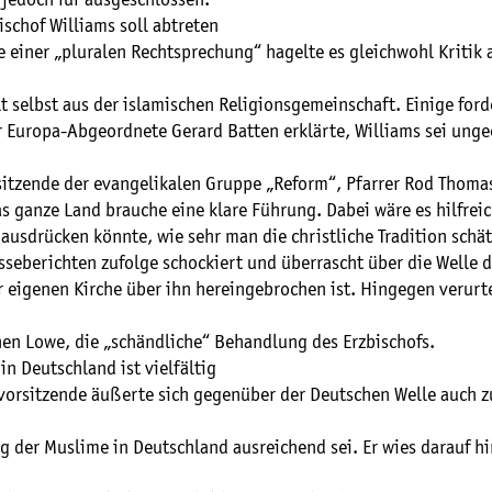
 jedoch für ausgeschlossen.
bischof Williams soll abtreten
e einer „pluralen Rechtsprechung“ hagelte es gleichwohl Kritik a
t selbst aus der islamischen Religionsgemeinschaft. Einige ford
r Europa-Abgeordnete Gerard Batten erklärte, Williams sei unge
sitzende der evangelikalen Gruppe „Reform“, Pfarrer Rod Thomas
s ganze Land brauche eine klare Führung. Dabei wäre es hilfrei
 ausdrücken könnte, wie sehr man die christliche Tradition schät
esseberichten zufolge schockiert und überrascht über die Welle de
r eigenen Kirche über ihn hereingebrochen ist. Hingegen verurte
en Lowe, die „schändliche“ Behandlung des Erzbischofs.
in Deutschland ist vielfältig
vorsitzende äußerte sich gegenüber der Deutschen Welle auch z
 der Muslime in Deutschland ausreichend sei. Er wies darauf hi