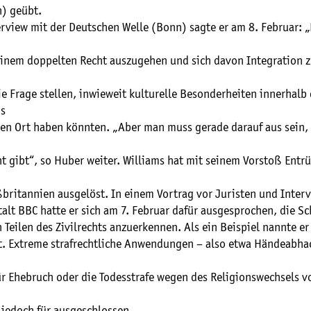
n) geübt.
rview mit der Deutschen Welle (Bonn) sagte er am 8. Februar: „E
einem doppelten Recht auszugehen und sich davon Integration z
 Frage stellen, inwieweit kulturelle Besonderheiten innerhalb
ms
men Ort haben könnten. „Aber man muss gerade darauf aus sein, 
t gibt“, so Huber weiter. Williams hat mit seinem Vorstoß Entr
ßbritannien ausgelöst. In einem Vortrag vor Juristen und Inter
lt BBC hatte er sich am 7. Februar dafür ausgesprochen, die Sc
n Teilen des Zivilrechts anzuerkennen. Als ein Beispiel nannte er
t. Extreme strafrechtliche Anwendungen – also etwa Händeabha
ür Ehebruch oder die Todesstrafe wegen des Religionswechsels 