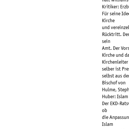
hält Williams
Kritiker: Erz
Für seine Ide
Kirche
und vereinzel
Rücktritt. De
sein
Amt. Der Vor
Kirche und da
Kirchenleiter
selber ist Pr
selbst aus de
Bischof von
Hulme, Steph
Huber: Islam 
Der EKD-Rats
ob
die Anpassung
Islam