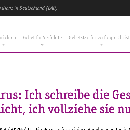
Allianz in Deutschland (EAD)
hrichten
Gebet für Verfolgte
Gebetstag für verfolgte Chris
rus: Ich schreibe die Ge
icht, ich vollziehe sie n
008 / AKREF/ JJ - Ein Beamter für religiöse Angelegenheiten in