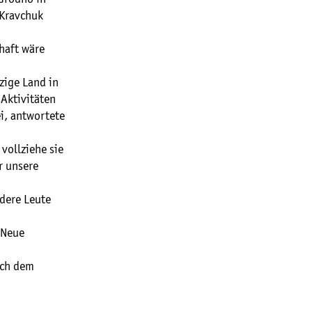
 Kravchuk
chaft wäre
zige Land in
 Aktivitäten
ei, antwortete
 vollziehe sie
r unsere
ndere Leute
 „Neue
ich dem