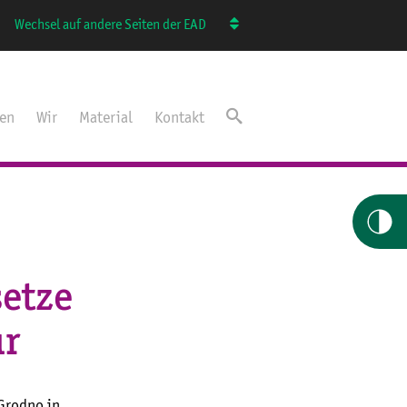
Wechsel auf andere Seiten der EAD
ten
Wir
Material
Kontakt
setze
ur
 Grodno in