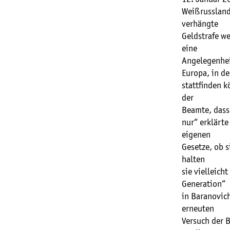
Weißrussland 
verhängte
Geldstrafe we
eine
Angelegenhei
Europa, in de
stattfinden k
der
Beamte, dass 
nur“ erklärte
eigenen
Gesetze, ob s
halten
sie vielleich
Generation“
in Baranovich
erneuten
Versuch der 