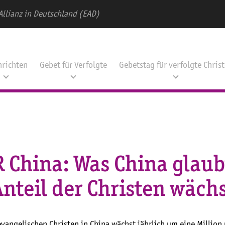
Allianz in Deutschland (EAD)
hrichten
Gebet für Verfolgte
Gebetstag für verfolgte Chris
 China: Was China glaub
nteil der Christen wäch
evangelischen Christen in China wächst jährlich um eine Million 