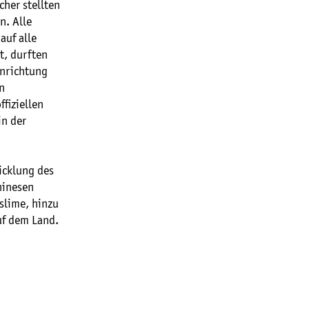
cher stellten
n. Alle
auf alle
t, durften
inrichtung
n
fiziellen
in der
icklung des
hinesen
slime, hinzu
f dem Land.