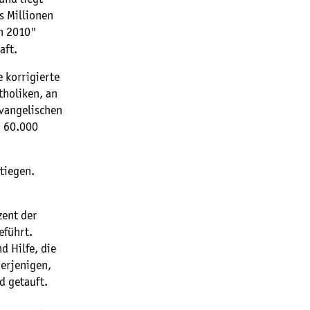
s Millionen
en 2010"
aft.
e korrigierte
tholiken, an
evangelischen
n 60.000
stiegen.
zent der
eführt.
d Hilfe, die
derjenigen,
nd getauft.