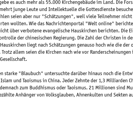
gebe es auch mehr als 55.000 Kirchengebäude im Land. Die Fors
rmehrt junge Leute und Intellektuelle die Gottesdienste besuche
len seien aber nur "Schätzungen", weil viele Teilnehmer nicht 
rten wollten. Wie das Nachrichtenportal "Welt online" berichte
nicht über verbotene evangelische Hauskirchen berichten. Die E
ontrolle der chinesischen Regierung. Die Zahl der Christen in de
Hauskirchen liegt nach Schätzungen genauso hoch wie die der of
 Trotz allem seien die Kirchen nach wie vor Randerscheinungen 
Gesellschaft.
en starke "Blaubuch" untersuchte darüber hinaus noch die Entw
Islam und Taoismus in China. Jeder Zehnte der 1,3 Milliarden C
 demnach zum Buddhismus oder Taoismus. 21 Millionen sind Mu
ählte Anhänger von Volksglauben, Ahnenkulten und Sekten au