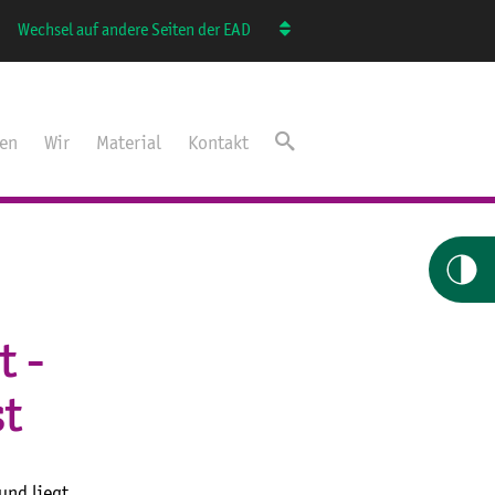
Wechsel auf andere Seiten der EAD
ten
Wir
Material
Kontakt
t -
st
und liegt