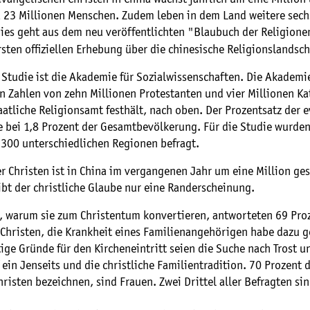
ca 23 Millionen Menschen. Zudem leben in dem Land weitere sech
Dies geht aus dem neu veröffentlichten "Blaubuch der Religion
rsten offiziellen Erhebung über die chinesische Religionslandsch
 Studie ist die Akademie für Sozialwissenschaften. Die Akademi
n Zahlen von zehn Millionen Protestanten und vier Millionen Ka
atliche Religionsamt festhält, nach oben. Der Prozentsatz der 
ge bei 1,8 Prozent der Gesamtbevölkerung. Für die Studie wurde
 300 unterschiedlichen Regionen befragt.
r Christen ist in China im vergangenen Jahr um eine Million ge
bt der christliche Glaube nur eine Randerscheinung.
e, warum sie zum Christentum konvertieren, antworteten 69 Pro
 Christen, die Krankheit eines Familienangehörigen habe dazu g
ige Gründe für den Kircheneintritt seien die Suche nach Trost un
ein Jenseits und die christliche Familientradition. 70 Prozent 
Christen bezeichnen, sind Frauen. Zwei Drittel aller Befragten si