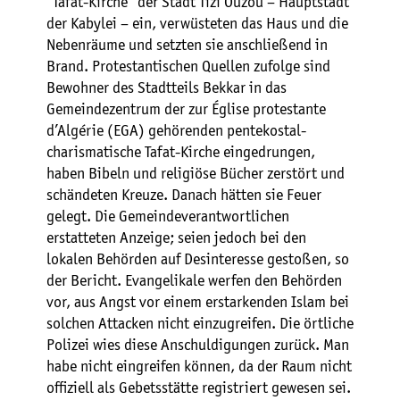
“Tafat-Kirche” der Stadt Tizi Ouzou – Hauptstadt
der Kabylei – ein, verwüsteten das Haus und die
Nebenräume und setzten sie anschließend in
Brand. Protestantischen Quellen zufolge sind
Bewohner des Stadtteils Bekkar in das
Gemeindezentrum der zur Église protestante
d’Algérie (EGA) gehörenden pentekostal-
charismatische Tafat-Kirche eingedrungen,
haben Bibeln und religiöse Bücher zerstört und
schändeten Kreuze. Danach hätten sie Feuer
gelegt. Die Gemeindeverantwortlichen
erstatteten Anzeige; seien jedoch bei den
lokalen Behörden auf Desinteresse gestoßen, so
der Bericht. Evangelikale werfen den Behörden
vor, aus Angst vor einem erstarkenden Islam bei
solchen Attacken nicht einzugreifen. Die örtliche
Polizei wies diese Anschuldigungen zurück. Man
habe nicht eingreifen können, da der Raum nicht
offiziell als Gebetsstätte registriert gewesen sei.