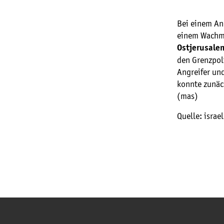
Bei einem Ang
einem Wachma
Ostjerusale
den Grenzpol
Angreifer und
konnte zunäc
(mas)
Quelle: israe