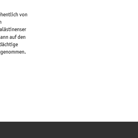
ehentlich von
n
Palästinenser
mann auf den
rdächtige
estgenommen.