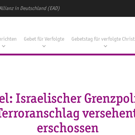
Allianz in Deutschland (EAD)
hrichten
Gebet für Verfolgte
Gebetstag für verfolgte Chris
el: Israelischer Grenzpol
Terroranschlag versehen
erschossen