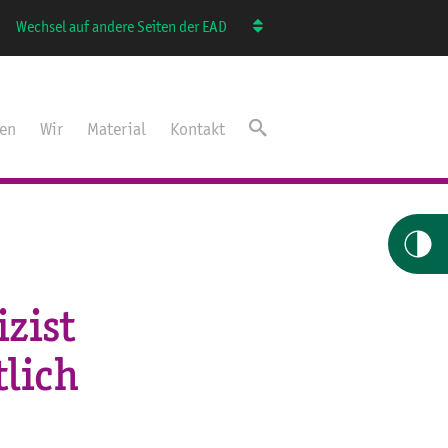
Wechsel auf andere Seiten der EAD
ten
Wir
Material
Kontakt
izist
tlich